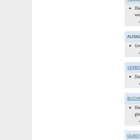
Di
we
AUSNA
Un
VERBO
Da
BUCHM
Di
gl
DURC