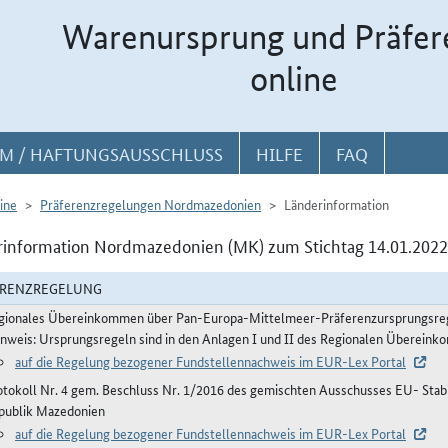
Warenursprung und Präfer
online
M / HAFTUNGSAUSSCHLUSS
HILFE
FAQ
ine
Präferenzregelungen Nordmazedonien
Länderinformation
information Nordmazedonien (MK) zum Stichtag 14.01.2022
ERENZREGELUNG
gionales Übereinkommen über Pan-Europa-Mittelmeer-Präferenzursprungsre
inweis: Ursprungsregeln sind in den Anlagen I und II des Regionalen Übereink
auf die Regelung bezogener Fundstellennachweis im EUR-Lex Portal
otokoll Nr. 4 gem. Beschluss Nr. 1/2016 des gemischten Ausschusses EU- Stabi
publik Mazedonien
auf die Regelung bezogener Fundstellennachweis im EUR-Lex Portal