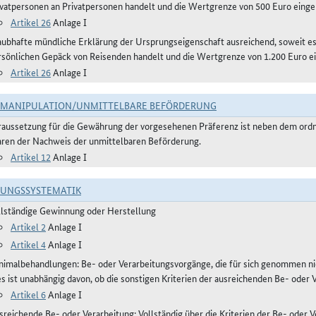
ivatpersonen an Privatpersonen handelt und die Wertgrenze von 500 Euro eingeh
Artikel 26
Anlage I
aubhafte mündliche Erklärung der Ursprungseigenschaft ausreichend, soweit 
rsönlichen Gepäck von Reisenden handelt und die Wertgrenze von 1.200 Euro ei
Artikel 26
Anlage I
TMANIPULATION/UNMITTELBARE BEFÖRDERUNG
raussetzung für die Gewährung der vorgesehenen Präferenz ist neben dem or
ren der Nachweis der unmittelbaren Beförderung.
Artikel 12
Anlage I
RUNGSSYSTEMATIK
llständige Gewinnung oder Herstellung
Artikel 2
Anlage I
Artikel 4
Anlage I
nimalbehandlungen: Be- oder Verarbeitungsvorgänge, die für sich genommen ni
es ist unabhängig davon, ob die sonstigen Kriterien der ausreichenden Be- oder 
Artikel 6
Anlage I
reichende Be- oder Verarbeitung: Vollständig über die Kriterien der Be- oder Ve