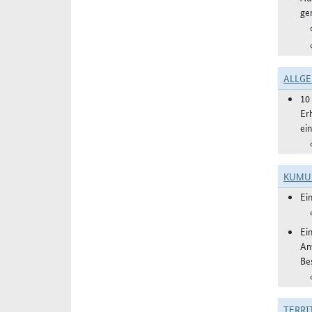
ge
ALLGE
10
Er
ei
KUMU
Ei
Ei
An
Be
TERRI