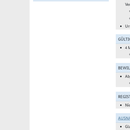
Ve
Ur
GÜLTI
4 
BEWIL
Ab
REGIS
Ni
AUSN
Gl