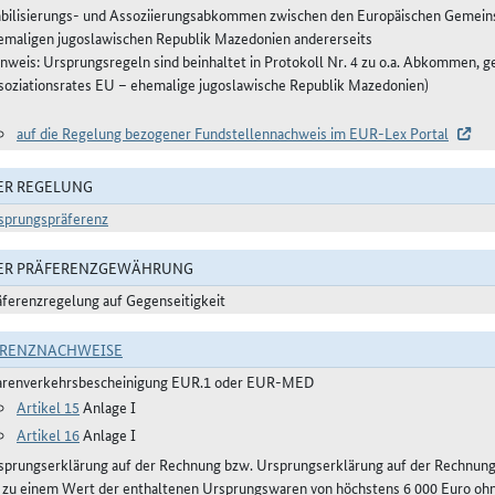
abilisierungs- und Assoziierungsabkommen zwischen den Europäischen Gemeinsc
emaligen jugoslawischen Republik Mazedonien andererseits
inweis: Ursprungsregeln sind beinhaltet in Protokoll Nr. 4 zu o.a. Abkommen, g
soziationsrates EU – ehemalige jugoslawische Republik Mazedonien)
auf die Regelung bezogener Fundstellennachweis im EUR-Lex Portal
ER REGELUNG
sprungspräferenz
DER PRÄFERENZGEWÄHRUNG
äferenzregelung auf Gegenseitigkeit
ERENZNACHWEISE
renverkehrsbescheinigung EUR.1 oder EUR-MED
Artikel 15
Anlage I
Artikel 16
Anlage I
sprungserklärung auf der Rechnung bzw. Ursprungserklärung auf der Rechnun
s zu einem Wert der enthaltenen Ursprungswaren von höchstens 6 000 Euro ohn