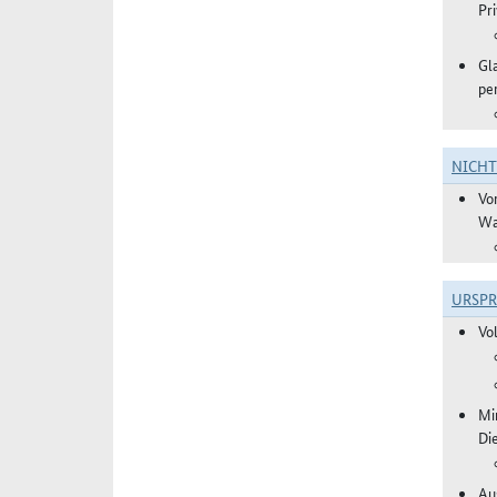
Pr
Gl
pe
NICH
Vo
Wa
URSP
Vo
Mi
Di
Aus