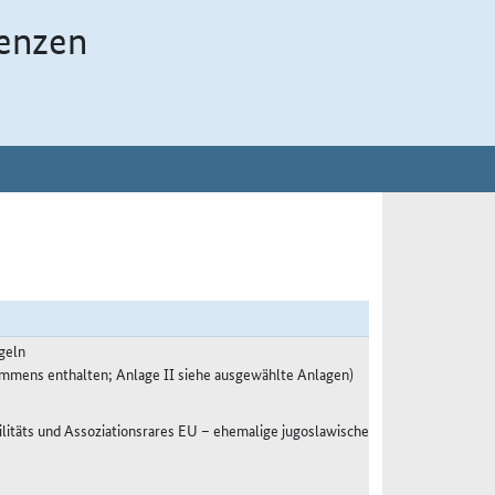
enzen
geln
ommens enthalten; Anlage II siehe ausgewählte Anlagen)
litäts und Assoziationsrares EU – ehemalige jugoslawische