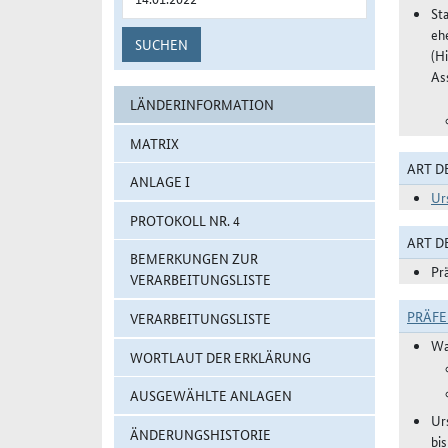
St
eh
SUCHEN
(H
As
LÄNDERINFORMATION
MATRIX
ART D
ANLAGE I
Ur
PROTOKOLL NR. 4
ART 
BEMERKUNGEN ZUR
Pr
VERARBEITUNGSLISTE
PRÄF
VERARBEITUNGSLISTE
Wa
WORTLAUT DER ERKLÄRUNG
AUSGEWÄHLTE ANLAGEN
Ur
ÄNDERUNGSHISTORIE
bi