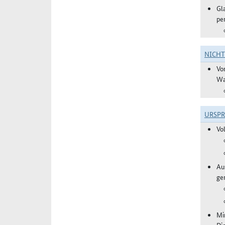
Gl
pe
NICH
Vo
Wa
URSP
Vo
Aus
ge
Mi