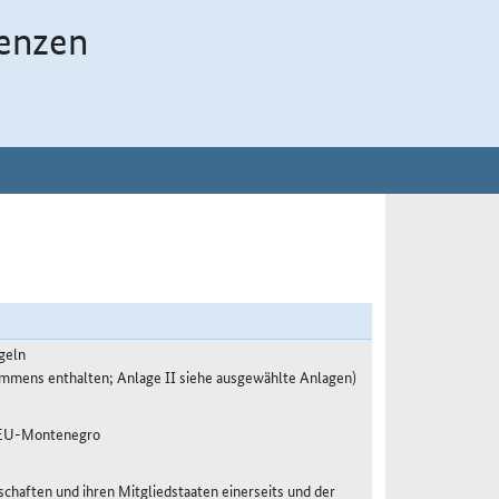
enzen
geln
ommens enthalten; Anlage II siehe ausgewählte Anlagen)
es EU-Montenegro
haften und ihren Mitgliedstaaten einerseits und der