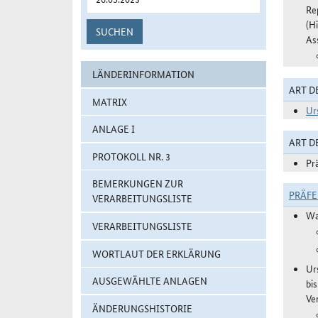
Re
(H
SUCHEN
As
LÄNDERINFORMATION
ART D
MATRIX
Ur
ANLAGE I
ART 
PROTOKOLL NR. 3
Pr
BEMERKUNGEN ZUR
PRÄF
VERARBEITUNGSLISTE
Wa
VERARBEITUNGSLISTE
WORTLAUT DER ERKLÄRUNG
Ur
AUSGEWÄHLTE ANLAGEN
bi
Ve
ÄNDERUNGSHISTORIE