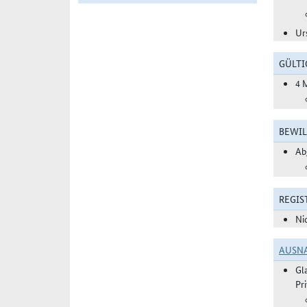
Ur
GÜLTI
4 
BEWIL
Ab
REGIS
Ni
AUSN
Gl
Pr