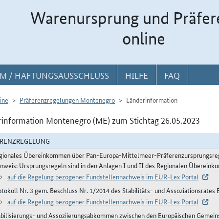
Warenursprung und Präfer
online
M / HAFTUNGSAUSSCHLUSS
HILFE
FAQ
ine
Präferenzregelungen Montenegro
Länderinformation
information Montenegro (ME) zum Stichtag 26.05.2023
ERENZREGELUNG
gionales Übereinkommen über Pan-Europa-Mittelmeer-Präferenzursprungsre
inweis: Ursprungsregeln sind in den Anlagen I und II des Regionalen Übereink
auf die Regelung bezogener Fundstellennachweis im EUR-Lex Portal
otokoll Nr. 3 gem. Beschluss Nr. 1/2014 des Stabilitäts- und Assoziationsrat
auf die Regelung bezogener Fundstellennachweis im EUR-Lex Portal
abilisierungs- und Assoziierungsabkommen zwischen den Europäischen Gemeinsc