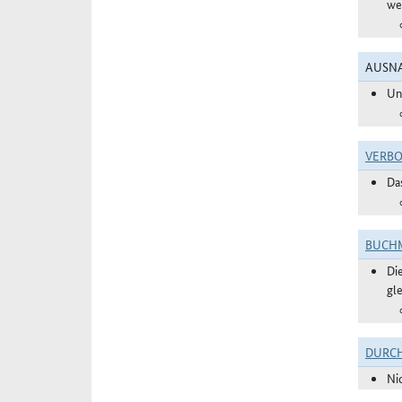
we
AUSNA
Un
VERBO
Da
BUCHM
Di
gl
DURC
Ni