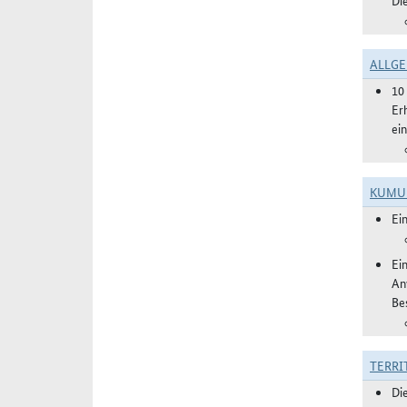
Di
ALLGE
10
Er
ei
KUMU
Ei
Ei
An
Be
TERRI
Di