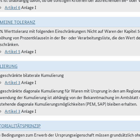
es ist unabhängig davon, ob die sonstigen Kriterien der ausreichenden Be- oder 
Artikel 6
Anlage I
MEINE TOLERANZ
 % Werttoleranz mit folgenden Einschränkungen: Nicht auf Waren der Kapitel 
höhung von Prozentklauseln in der Be- oder Verarbeitungsliste, die den Wert 
nschränken.
Artikel 5
Anlage I
LIERUNG
ngeschränkte bilaterale Kumulierung
Artikel 3
Anlage I
ngeschränkte diagonale Kumulierung für Waren mit Ursprung in den am Regio
wendung der Kumulierung ist abhängig von der Bekanntmachung im Amtsblatt der
stehende diagonale Kumulierungsmöglichkeiten (PEM, SAP) bleiben erhalten.
Artikel 3
Anlage I
TORIALITÄTSPRINZIP
e Bedingungen zum Erwerb der Ursprungseigenschaft müssen grundsätzlich ohne