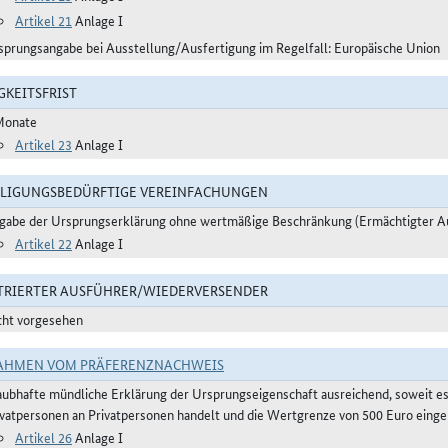
Artikel 21
Anlage I
sprungsangabe bei Ausstellung/Ausfertigung im Regelfall: Europäische Union
GKEITSFRIST
Monate
Artikel 23
Anlage I
LIGUNGSBEDÜRFTIGE VEREINFACHUNGEN
gabe der Ursprungserklärung ohne wertmäßige Beschränkung (Ermächtigter A
Artikel 22
Anlage I
TRIERTER AUSFÜHRER/WIEDERVERSENDER
cht vorgesehen
AHMEN VOM PRÄFERENZNACHWEIS
aubhafte mündliche Erklärung der Ursprungseigenschaft ausreichend, soweit e
ivatpersonen an Privatpersonen handelt und die Wertgrenze von 500 Euro eingeh
Artikel 26
Anlage I