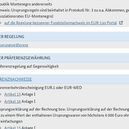
publik Montenegro andererseits
inweis: Ursprungsregeln sind beinhaltet in Protokoll Nr. 3 zu o.a. Abkommen, g
soziationsrates EU-Montenegro)
auf die Regelung bezogener Fundstellennachweis im EUR-Lex Portal
ER REGELUNG
sprungspräferenz
DER PRÄFERENZGEWÄHRUNG
äferenzregelung auf Gegenseitigkeit
ERENZNACHWEISE
renverkehrsbescheinigung EUR.1 oder EUR-MED
Artikel 15
Anlage I
Artikel 16
Anlage I
sprungserklärung auf der Rechnung bzw. Ursprungserklärung auf der Rechnun
s zu einem Wert der enthaltenen Ursprungswaren von höchstens 6 000 Euro ohn
reinfachungen
Artikel 15
Anlage I