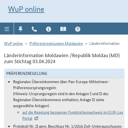
Direkt zur Navigation für Kontakt, Impressum, Aktuelles, Hilfe und FAQ
WuP-Navigation öffnen
Direkt zum Inhalt
WuP online
WuP online
Präferenzregelungen Moldawien
Länderinformation
Länderinformation Moldawien /Republik Moldau (MD)
zum Stichtag 03.04.2024
PRÄFERENZREGELUNG
Regionales Übereinkommen über Pan-Europa-Mittelmeer-
Präferenzursprungsregeln
(Hinweis: Ursprungsregeln sind in den Anlagen I und II des
Regionalen Übereinkommens enthalten; Anlage II siehe
ausgewählte Anlagen)
auf die Regelung bezogener Fundstellennachweis im EUR-Lex
Portal
Protokoll Nr. II gem. Beschluss Nr. 1/2016 Zoll-Unterausschusses