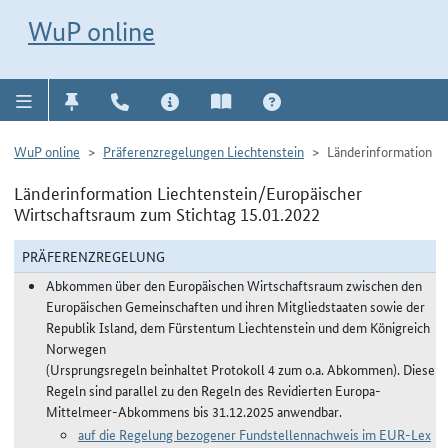
Direkt zur Navigation für Kontakt, Impressum, Aktuelles, Hilfe und FAQ
WuP-Navigation öffnen
Direkt zum Inhalt
WuP online
WuP online
Präferenzregelungen Liechtenstein
Länderinformation
Länderinformation Liechtenstein/Europäischer
Wirtschaftsraum zum Stichtag 15.01.2022
PRÄFERENZREGELUNG
Abkommen über den Europäischen Wirtschaftsraum zwischen den
Europäischen Gemeinschaften und ihren Mitgliedstaaten sowie der
Republik Island, dem Fürstentum Liechtenstein und dem Königreich
Norwegen
(Ursprungsregeln beinhaltet Protokoll 4 zum o.a. Abkommen). Diese
Regeln sind parallel zu den Regeln des Revidierten Europa-
Mittelmeer-Abkommens bis 31.12.2025 anwendbar.
auf die Regelung bezogener Fundstellennachweis im EUR-Lex