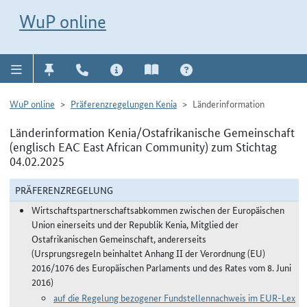
Direkt zur Navigation für Kontakt, Impressum, Aktuelles, Hilfe und FAQ
WuP-Navigation öffnen
Direkt zum Inhalt
WuP online
WuP online
Präferenzregelungen Kenia
Länderinformation
Länderinformation Kenia/Ostafrikanische Gemeinschaft
(englisch EAC East African Community) zum Stichtag
04.02.2025
PRÄFERENZREGELUNG
Wirtschaftspartnerschaftsabkommen zwischen der Europäischen
Union einerseits und der Republik Kenia, Mitglied der
Ostafrikanischen Gemeinschaft, andererseits
(Ursprungsregeln beinhaltet Anhang II der Verordnung (EU)
2016/1076 des Europäischen Parlaments und des Rates vom 8. Juni
2016)
auf die Regelung bezogener Fundstellennachweis im EUR-Lex