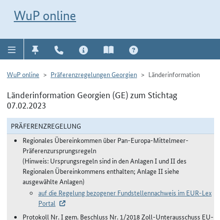
Direkt zur Navigation für Kontakt, Impressum, Aktuelles, Hilfe und FAQ
WuP-Navigation öffnen
Direkt zum Inhalt
WuP online
WuP online
Präferenzregelungen Georgien
Länderinformation
Länderinformation Georgien (GE) zum Stichtag
07.02.2023
PRÄFERENZREGELUNG
Regionales Übereinkommen über Pan-Europa-Mittelmeer-
Präferenzursprungsregeln
(Hinweis: Ursprungsregeln sind in den Anlagen I und II des
Regionalen Übereinkommens enthalten; Anlage II siehe
ausgewählte Anlagen)
auf die Regelung bezogener Fundstellennachweis im EUR-Lex
Portal
Protokoll Nr. I gem. Beschluss Nr. 1/2018 Zoll-Unterausschuss EU-