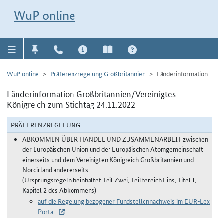
Direkt zur Navigation für Kontakt, Impressum, Aktuelles, Hilfe und FAQ
WuP-Navigation öffnen
Direkt zum Inhalt
WuP online
WuP online
Präferenzregelung Großbritannien
Länderinformation
Länderinformation Großbritannien/Vereinigtes
Königreich zum Stichtag 24.11.2022
PRÄFERENZREGELUNG
ABKOMMEN ÜBER HANDEL UND ZUSAMMENARBEIT zwischen
der Europäischen Union und der Europäischen Atomgemeinschaft
einerseits und dem Vereinigten Königreich Großbritannien und
Nordirland andererseits
(Ursprungsregeln beinhaltet Teil Zwei, Teilbereich Eins, Titel I,
Kapitel 2 des Abkommens)
auf die Regelung bezogener Fundstellennachweis im EUR-Lex
Portal