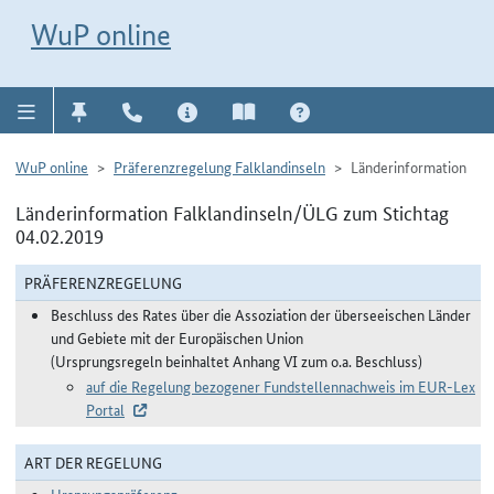
Direkt zur Navigation für Kontakt, Impressum, Aktuelles, Hilfe und FAQ
WuP-Navigation öffnen
Direkt zum Inhalt
WuP online
WuP online
Präferenzregelung Falklandinseln
Länderinformation
Länderinformation Falklandinseln/ÜLG zum Stichtag
04.02.2019
PRÄFERENZREGELUNG
Beschluss des Rates über die Assoziation der überseeischen Länder
und Gebiete mit der Europäischen Union
(Ursprungsregeln beinhaltet Anhang VI zum o.a. Beschluss)
auf die Regelung bezogener Fundstellennachweis im EUR-Lex
Portal
ART DER REGELUNG