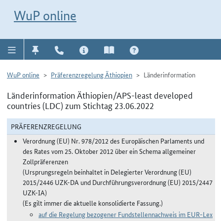
Direkt zur Navigation für Kontakt, Impressum, Aktuelles, Hilfe und FAQ
WuP-Navigation öffnen
Direkt zum Inhalt
WuP online
WuP online
Präferenzregelung Äthiopien
Länderinformation
Länderinformation Äthiopien/APS-least developed
countries (LDC) zum Stichtag 23.06.2022
PRÄFERENZREGELUNG
Verordnung (EU) Nr. 978/2012 des Europäischen Parlaments und
des Rates vom 25. Oktober 2012 über ein Schema allgemeiner
Zollpräferenzen
(Ursprungsregeln beinhaltet in Delegierter Verordnung (EU)
2015/2446 UZK-DA und Durchführungsverordnung (EU) 2015/2447
UZK-IA)
(Es gilt immer die aktuelle konsolidierte Fassung.)
auf die Regelung bezogener Fundstellennachweis im EUR-Lex