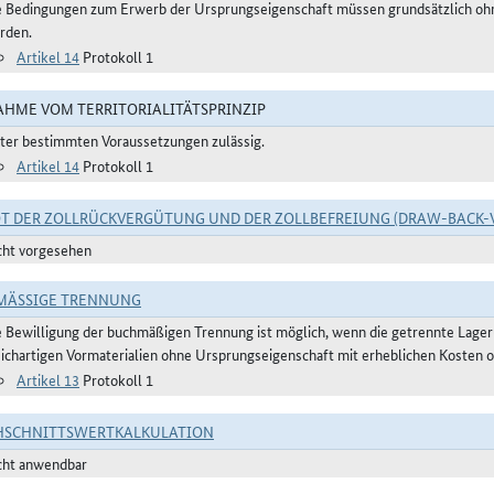
e Bedingungen zum Erwerb der Ursprungseigenschaft müssen grundsätzlich ohne
rden.
Artikel 14
Protokoll 1
HME VOM TERRITORIALITÄTSPRINZIP
ter bestimmten Voraussetzungen zulässig.
Artikel 14
Protokoll 1
T DER ZOLLRÜCKVERGÜTUNG UND DER ZOLLBEFREIUNG (DRAW-BACK-
cht vorgesehen
ÄSSIGE TRENNUNG
e Bewilligung der buchmäßigen Trennung ist möglich, wenn die getrennte Lager
eichartigen Vormaterialien ohne Ursprungseigenschaft mit erheblichen Kosten o
Artikel 13
Protokoll 1
HSCHNITTSWERTKALKULATION
cht anwendbar