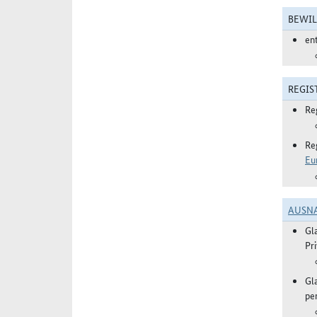
BEWIL
ent
REGIS
Re
Re
Eu
AUSN
Gl
Pr
Gl
pe