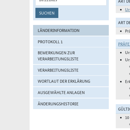
ART D
Ur
SUCHEN
ART 
LÄNDERINFORMATION
Pr
PROTOKOLL 1
PRÄF
Ur
BEMERKUNGEN ZUR
VERARBEITUNGSLISTE
Ur
VERARBEITUNGSLISTE
WORTLAUT DER ERKLÄRUNG
Er
AUSGEWÄHLTE ANLAGEN
ÄNDERUNGSHISTORIE
GÜLTI
10