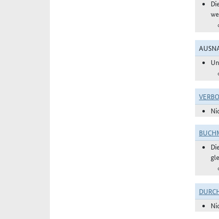
Di
we
AUSNA
Un
VERBO
Ni
BUCHM
Di
gl
DURC
Ni