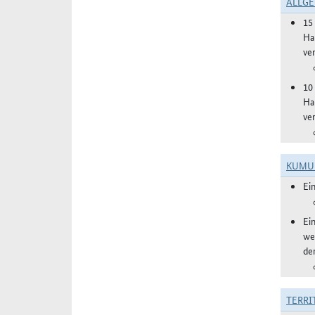
ALLGE
15
Ha
ve
10
Ha
ve
KUMU
Ei
Ei
we
de
TERRI