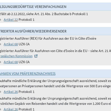
LIGUNGSBEDÜRFTIGE VEREINFACHUNGEN
fällt ab 2.12.2022, siehe Art. 21 Abs. 2 Buchstabe b Protokoll 1
Artikel 22
Protokoll 1
TRIERTER AUSFÜHRER/WIEDERVERSENDER
gistrierter Ausführer (REX) für Ausfuhren aus der EU in Côte d'Ivoire
Artikel 68
UZK-IA
gistrierter Ausführer für Ausfuhren von Côte d’Ivoire in die EU - siehe Art. 21
ropäischen Kommission
Artikel 68
UZK-IA
AHMEN VOM PRÄFERENZNACHWEIS
aubhafte mündliche Erklärung der Ursprungseigenschaft ausreichend, soweit e
ivatpersonen an Privatpersonen handelt und die Wertgrenze von 500 Euro eingeh
Artikel 26
Protokoll 1
aubhafte mündliche Erklärung der Ursprungseigenschaft ausreichend, soweit 
rsönlichen Gepäck von Reisenden handelt und die Wertgrenze von 1.200 Euro ei
Artikel 26
Protokoll 1