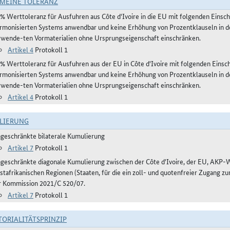
MEINE TOLERANZ
 % Werttoleranz für Ausfuhren aus Côte d'Ivoire in die EU mit folgenden Einsch
rmonisierten Systems anwendbar und keine Erhöhung von Prozentklauseln in der
rwende-ten Vormaterialien ohne Ursprungseigenschaft einschränken.
Artikel 4
Protokoll 1
 % Werttoleranz für Ausfuhren aus der EU in Côte d'Ivoire mit folgenden Einsch
rmonisierten Systems anwendbar und keine Erhöhung von Prozentklauseln in der
rwende-ten Vormaterialien ohne Ursprungseigenschaft einschränken.
Artikel 4
Protokoll 1
LIERUNG
ngeschränkte bilaterale Kumulierung
Artikel 7
Protokoll 1
ngeschränkte diagonale Kumulierung zwischen der Côte d'Ivoire, der EU, AKP
stafrikanischen Regionen (Staaten, für die ein zoll- und quotenfreier Zugang 
r Kommission 2021/C 520/07.
Artikel 7
Protokoll 1
TORIALITÄTSPRINZIP