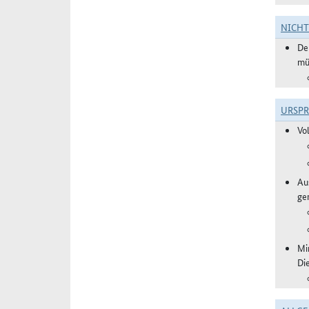
NICH
De
mü
URSP
Vo
Aus
ge
Mi
Di