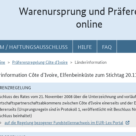
Warenursprung und Präfer
online
M / HAFTUNGSAUSSCHLUSS
HILFE
FAQ
ine
Präferenzregelung Côte d`Ivoire
Länderinformation
information Côte d`Ivoire, Elfenbeinküste zum Stichtag 20.1
ERENZREGELUNG
schluss des Rates vom 21. November 2008 über die Unterzeichnung und vorläu
rtschaftspartnerschaftsabkommens zwischen Côte d'Ivoire einerseits und der 
dererseits (Ursprungsregeln sind in Protokoll 1, veröffentlicht mit Beschluss
schluss beinhaltet)
auf die Regelung bezogener Fundstellennachweis im EUR-Lex Portal