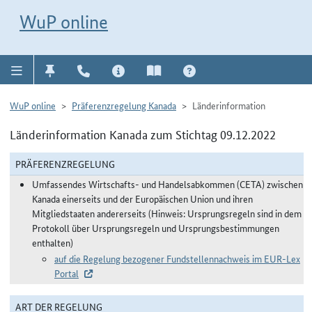
Direkt zur Navigation für Kontakt, Impressum, Aktuelles, Hilfe und FAQ
WuP-Navigation öffnen
Direkt zum Inhalt
WuP online
WuP online
Präferenzregelung Kanada
Länderinformation
Länderinformation Kanada zum Stichtag 09.12.2022
PRÄFERENZREGELUNG
Umfassendes Wirtschafts- und Handelsabkommen (CETA) zwischen
Kanada einerseits und der Europäischen Union und ihren
Mitgliedstaaten andererseits (Hinweis: Ursprungsregeln sind in dem
Protokoll über Ursprungsregeln und Ursprungsbestimmungen
enthalten)
auf die Regelung bezogener Fundstellennachweis im EUR-Lex
Portal
ART DER REGELUNG