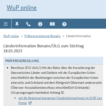
Direkt zur Navigation für Kontakt, Impressum, Aktuelles, Hilfe und FAQ
WuP-Navigation öffnen
Direkt zum Inhalt
WuP online
WuP online
Präferenzregelung Bonaire
Länderinformation
Länderinformation Bonaire/ÜLG zum Stichtag
18.03.2023
PRÄFERENZREGELUNG
Beschluss (EU) 2021/1764 des Rates über die Assoziierung der
überseeischen Länder und Gebiete mit der Europäischen Union
einschließlich der Beziehungen zwischen der Europäischen Union
einerseits und Grönland und dem Königreich Dänemark andererseits
(Übersee-Assoziationsbeschluss einschließlich Grönlands)
(Ursprungsregeln beinhaltet Anhang II)
auf die Regelung bezogener Fundstellennachweis im EUR-Lex
Portal