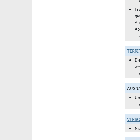
Er
ge
An
Ab
TERRI
Di
we
AUSNA
Un
VERBO
Ni