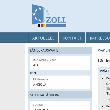
Direkt zur Navigation für Kontakt, Impressum, Aktuelles, Hilfe und FAQ
Direkt zur Länderauswahl und WuP-Navigation
Direkt zum Inhalt
AKTUELLES
KONTAKT
IMPRESSU
LÄNDERAUSWAHL
WuP onl
Länder
ISO-Alpha-2-Code
PRÄF
oder
Ve
Ländername
Zo
(U
(Es
STICHTAG ÄNDERN
Stichtag
De