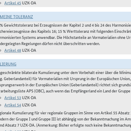
Artikel 45
UZK-DA
MEINE TOLERANZ
 % Gewichtstoleranz bei Erzeugnissen der Kapitel 2 und 4 bis 24 des Harmonis
schereierzeugnisse des Kapitels 16; 15 % Werttoleranz mit folgenden Einschrän
rmonisierten Systems anwendbar. Die Höchstanteile an Vormaterialien ohne Urs
edergelegten Regelungen dürfen nicht überschritten werden.
Artikel 48
UZK-DA
LIERUNG
ngeschränkte bilaterale Kumulierung unter dem Vorbehalt einer über die Mini
og. Geberlandanteil) für Vormaterialien mit Ursprung in der Europäischen Union,
sprungserwerb in der Europäischen Union (Geberlandanteil) richtet sich grunds
rarbeitungsliste APS (OBC), auch wenn das Empfängerland ein Land der Gruppe 
Artikel 53
UZK-DA
Artikel 54
UZK-DA
gionale Kumulierung für vier regionale Gruppen im Sinne von Artikel 55 Absa
ndern der Gruppe I und Gruppe III ist abhängig von der Bekanntmachung im Amts
und Absatz 7 UZK-DA. (Anmerkung: Bisher erfolgte noch keine Bekanntmachun