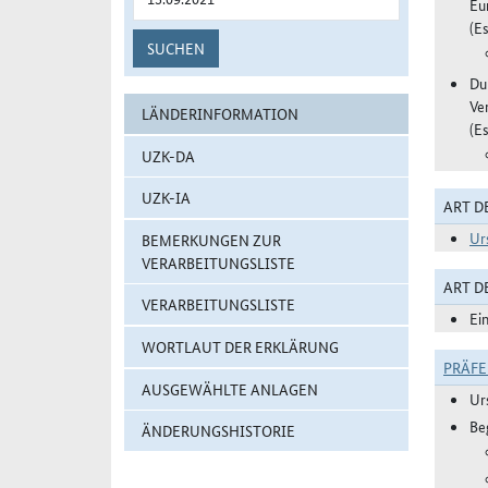
Eu
(Es
SUCHEN
Du
Ve
LÄNDERINFORMATION
(Es
UZK-DA
UZK-IA
ART D
Ur
BEMERKUNGEN ZUR
VERARBEITUNGSLISTE
ART 
VERARBEITUNGSLISTE
Ei
WORTLAUT DER ERKLÄRUNG
PRÄF
AUSGEWÄHLTE ANLAGEN
Ur
Be
ÄNDERUNGSHISTORIE