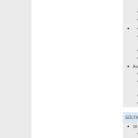
Au
GÜLTI
10