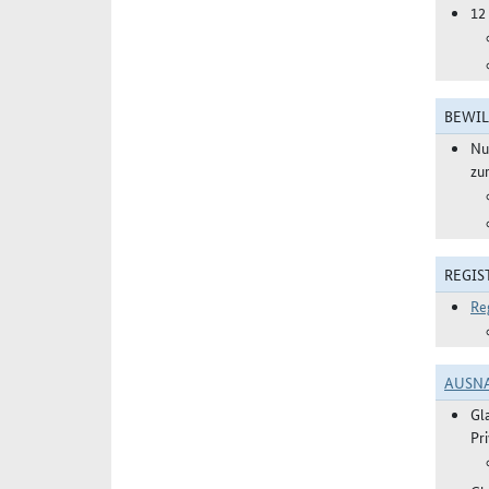
12
BEWIL
Nu
zu
REGIS
Re
AUSN
Gl
Pr