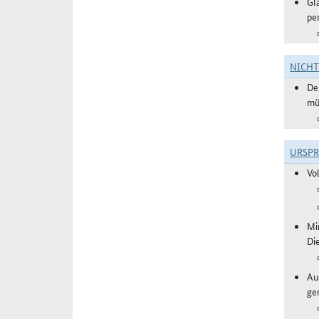
Gl
pe
NICH
De
mü
URSP
Vo
Mi
Di
Aus
ge