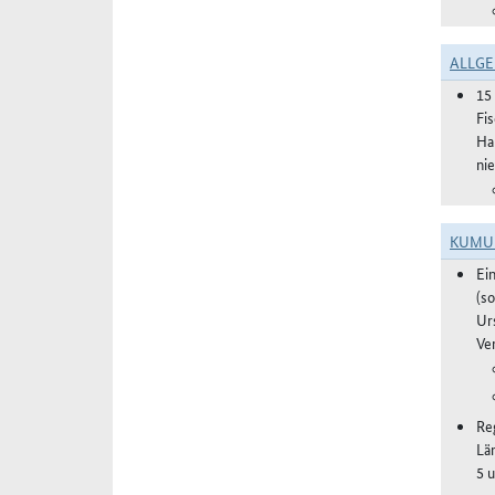
ALLGE
15
Fi
Ha
ni
KUMU
Ei
(s
Ur
Ve
Re
Lä
5 