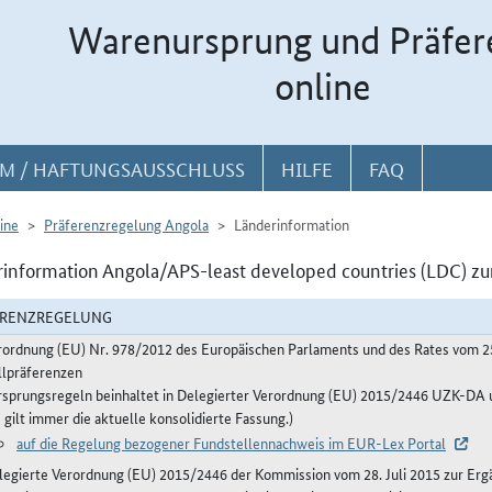
Warenursprung und Präfer
online
M / HAFTUNGSAUSSCHLUSS
HILFE
FAQ
ine
Präferenzregelung Angola
Länderinformation
information Angola/APS-least developed countries (LDC) zu
ERENZREGELUNG
rordnung (EU) Nr. 978/2012 des Europäischen Parlaments und des Rates vom 2
llpräferenzen
rsprungsregeln beinhaltet in Delegierter Verordnung (EU) 2015/2446 UZK-D
 gilt immer die aktuelle konsolidierte Fassung.)
auf die Regelung bezogener Fundstellennachweis im EUR-Lex Portal
legierte Verordnung (EU) 2015/2446 der Kommission vom 28. Juli 2015 zur Erg