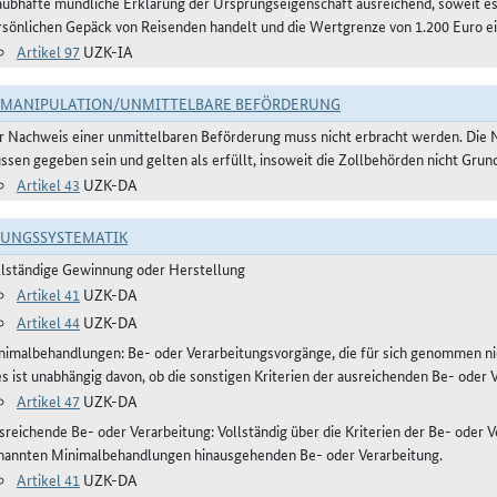
aubhafte mündliche Erklärung der Ursprungseigenschaft ausreichend, soweit 
rsönlichen Gepäck von Reisenden handelt und die Wertgrenze von 1.200 Euro ei
Artikel 97
UZK-IA
TMANIPULATION/UNMITTELBARE BEFÖRDERUNG
r Nachweis einer unmittelbaren Beförderung muss nicht erbracht werden. Die 
ssen gegeben sein und gelten als erfüllt, insoweit die Zollbehörden nicht Gru
Artikel 43
UZK-DA
RUNGSSYSTEMATIK
llständige Gewinnung oder Herstellung
Artikel 41
UZK-DA
Artikel 44
UZK-DA
nimalbehandlungen: Be- oder Verarbeitungsvorgänge, die für sich genommen ni
es ist unabhängig davon, ob die sonstigen Kriterien der ausreichenden Be- oder 
Artikel 47
UZK-DA
reichende Be- oder Verarbeitung: Vollständig über die Kriterien der Be- oder Ve
nannten Minimalbehandlungen hinausgehenden Be- oder Verarbeitung.
Artikel 41
UZK-DA