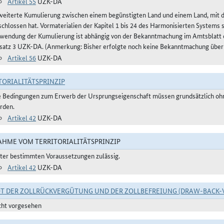
Artikel 55
UZK-DA
weiterte Kumulierung zwischen einem begünstigten Land und einem Land, mit
schlossen hat. Vormaterialien der Kapitel 1 bis 24 des Harmonisierten Systems
wendung der Kumulierung ist abhängig von der Bekanntmachung im Amtsblatt de
satz 3 UZK-DA. (Anmerkung: Bisher erfolgte noch keine Bekanntmachung über
Artikel 56
UZK-DA
TORIALITÄTSPRINZIP
e Bedingungen zum Erwerb der Ursprungseigenschaft müssen grundsätzlich ohne
rden.
Artikel 42
UZK-DA
HME VOM TERRITORIALITÄTSPRINZIP
ter bestimmten Voraussetzungen zulässig.
Artikel 42
UZK-DA
T DER ZOLLRÜCKVERGÜTUNG UND DER ZOLLBEFREIUNG (DRAW-BACK-
cht vorgesehen