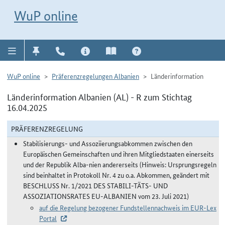
Direkt zur Navigation für Kontakt, Impressum, Aktuelles, Hilfe und FAQ
WuP-Navigation öffnen
Direkt zum Inhalt
WuP online
WuP online
Präferenzregelungen Albanien
Länderinformation
Länderinformation Albanien (AL) - R zum Stichtag
16.04.2025
PRÄFERENZREGELUNG
Stabilisierungs- und Assoziierungsabkommen zwischen den
Europäischen Gemeinschaften und ihren Mitgliedstaaten einerseits
und der Republik Alba-nien andererseits (Hinweis: Ursprungsregeln
sind beinhaltet in Protokoll Nr. 4 zu o.a. Abkommen, geändert mit
BESCHLUSS Nr. 1/2021 DES STABILI-TÄTS- UND
ASSOZIATIONSRATES EU-ALBANIEN vom 23. Juli 2021)
auf die Regelung bezogener Fundstellennachweis im EUR-Lex
Portal