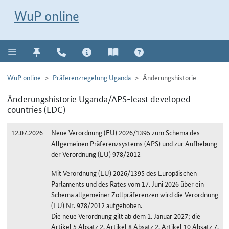
Direkt zur Navigation für Kontakt, Impressum, Aktuelles, Hilfe und FAQ
WuP-Navigation öffnen
Direkt zum Inhalt
WuP online
WuP online
Präferenzregelung Uganda
Änderungshistorie
Änderungshistorie Uganda/APS-least developed
countries (LDC)
12.07.2026
Neue Verordnung (EU) 2026/1395 zum Schema des
Allgemeinen Präferenzsystems (APS) und zur Aufhebung
der Verordnung (EU) 978/2012
Mit Verordnung (EU) 2026/1395 des Europäischen
Parlaments und des Rates vom 17. Juni 2026 über ein
Schema allgemeiner Zollpräferenzen wird die Verordnung
(EU) Nr. 978/2012 aufgehoben.
Die neue Verordnung gilt ab dem 1. Januar 2027; die
Artikel 5 Absatz 2, Artikel 8 Absatz 2, Artikel 10 Absatz 7,