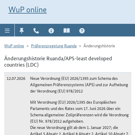
Direkt zur Navigation für Kontakt, Impressum, Aktuelles, Hilfe und FAQ
WuP-Navigation öffnen
Direkt zum Inhalt
WuP online
WuP online
Präferenzregelung Ruanda
Änderungshistorie
Änderungshistorie Ruanda/APS-least developed
countries (LDC)
12.07.2026
Neue Verordnung (EU) 2026/1395 zum Schema des
Allgemeinen Präferenzsystems (APS) und zur Aufhebung
der Verordnung (EU) 978/2012
Mit Verordnung (EU) 2026/1395 des Europäischen
Parlaments und des Rates vom 17. Juni 2026 über ein
Schema allgemeiner Zollpräferenzen wird die Verordnung
(EU) Nr. 978/2012 aufgehoben.
Die neue Verordnung gilt ab dem 1. Januar 2027; die
Artikel 5 Absatz 2, Artikel 8 Absatz 2, Artikel 10 Absatz 7,