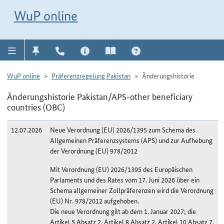
Direkt zur Navigation für Kontakt, Impressum, Aktuelles, Hilfe und FAQ
WuP-Navigation öffnen
Direkt zum Inhalt
WuP online
WuP online
Präferenzregelung Pakistan
Änderungshistorie
Änderungshistorie Pakistan/APS-other beneficiary
countries (OBC)
12.07.2026
Neue Verordnung (EU) 2026/1395 zum Schema des
Allgemeinen Präferenzsystems (APS) und zur Aufhebung
der Verordnung (EU) 978/2012
Mit Verordnung (EU) 2026/1395 des Europäischen
Parlaments und des Rates vom 17. Juni 2026 über ein
Schema allgemeiner Zollpräferenzen wird die Verordnung
(EU) Nr. 978/2012 aufgehoben.
Die neue Verordnung gilt ab dem 1. Januar 2027; die
Artikel 5 Absatz 2, Artikel 8 Absatz 2, Artikel 10 Absatz 7,