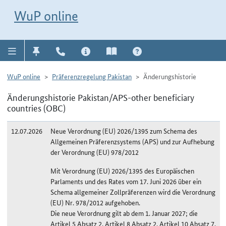
Direkt zur Navigation für Kontakt, Impressum, Aktuelles, Hilfe und FAQ
WuP-Navigation öffnen
Direkt zum Inhalt
WuP online
WuP online
Präferenzregelung Pakistan
Änderungshistorie
Änderungshistorie Pakistan/APS-other beneficiary
countries (OBC)
12.07.2026
Neue Verordnung (EU) 2026/1395 zum Schema des
Allgemeinen Präferenzsystems (APS) und zur Aufhebung
der Verordnung (EU) 978/2012
Mit Verordnung (EU) 2026/1395 des Europäischen
Parlaments und des Rates vom 17. Juni 2026 über ein
Schema allgemeiner Zollpräferenzen wird die Verordnung
(EU) Nr. 978/2012 aufgehoben.
Die neue Verordnung gilt ab dem 1. Januar 2027; die
Artikel 5 Absatz 2, Artikel 8 Absatz 2, Artikel 10 Absatz 7,