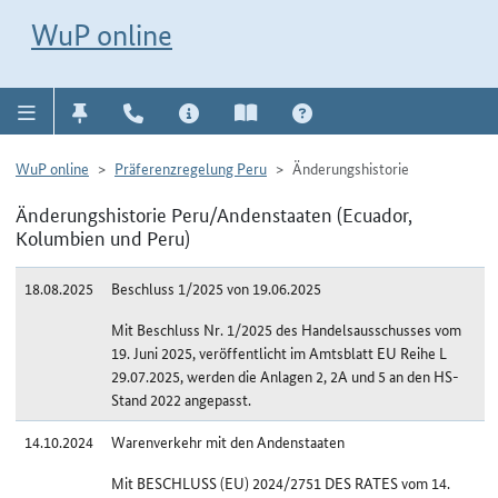
Direkt zur Navigation für Kontakt, Impressum, Aktuelles, Hilfe und FAQ
WuP-Navigation öffnen
Direkt zum Inhalt
WuP online
WuP online
Präferenzregelung Peru
Änderungshistorie
Änderungshistorie Peru/Andenstaaten (Ecuador,
Kolumbien und Peru)
18.08.2025
Beschluss 1/2025 von 19.06.2025
Mit Beschluss Nr. 1/2025 des Handelsausschusses vom
19. Juni 2025, veröffentlicht im Amtsblatt EU Reihe L
29.07.2025, werden die Anlagen 2, 2A und 5 an den HS-
Stand 2022 angepasst.
14.10.2024
Warenverkehr mit den Andenstaaten
Mit BESCHLUSS (EU) 2024/2751 DES RATES vom 14.