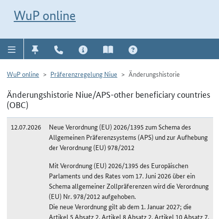
Direkt zur Navigation für Kontakt, Impressum, Aktuelles, Hilfe und FAQ
WuP-Navigation öffnen
Direkt zum Inhalt
WuP online
WuP online
Präferenzregelung Niue
Änderungshistorie
Änderungshistorie Niue/APS-other beneficiary countries
(OBC)
12.07.2026
Neue Verordnung (EU) 2026/1395 zum Schema des
Allgemeinen Präferenzsystems (APS) und zur Aufhebung
der Verordnung (EU) 978/2012
Mit Verordnung (EU) 2026/1395 des Europäischen
Parlaments und des Rates vom 17. Juni 2026 über ein
Schema allgemeiner Zollpräferenzen wird die Verordnung
(EU) Nr. 978/2012 aufgehoben.
Die neue Verordnung gilt ab dem 1. Januar 2027; die
Artikel 5 Absatz 2, Artikel 8 Absatz 2, Artikel 10 Absatz 7,