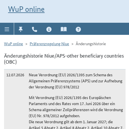
Direkt zur Navigation für Kontakt, Impressum, Aktuelles, Hilfe und FAQ
WuP-Navigation öffnen
Direkt zum Inhalt
WuP online
WuP online
Präferenzregelung Niue
Änderungshistorie
Änderungshistorie Niue/APS-other beneficiary countries
(OBC)
12.07.2026
Neue Verordnung (EU) 2026/1395 zum Schema des
Allgemeinen Präferenzsystems (APS) und zur Aufhebung
der Verordnung (EU) 978/2012
Mit Verordnung (EU) 2026/1395 des Europäischen
Parlaments und des Rates vom 17. Juni 2026 über ein
Schema allgemeiner Zollpräferenzen wird die Verordnung
(EU) Nr. 978/2012 aufgehoben.
Die neue Verordnung gilt ab dem 1. Januar 2027; die
Artikel 5 Absatz 2, Artikel 8 Absatz 2, Artikel 10 Absatz 7,