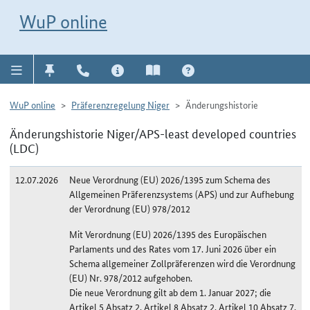
Direkt zur Navigation für Kontakt, Impressum, Aktuelles, Hilfe und FAQ
WuP-Navigation öffnen
Direkt zum Inhalt
WuP online
WuP online
Präferenzregelung Niger
Änderungshistorie
Änderungshistorie Niger/APS-least developed countries
(LDC)
12.07.2026
Neue Verordnung (EU) 2026/1395 zum Schema des
Allgemeinen Präferenzsystems (APS) und zur Aufhebung
der Verordnung (EU) 978/2012
Mit Verordnung (EU) 2026/1395 des Europäischen
Parlaments und des Rates vom 17. Juni 2026 über ein
Schema allgemeiner Zollpräferenzen wird die Verordnung
(EU) Nr. 978/2012 aufgehoben.
Die neue Verordnung gilt ab dem 1. Januar 2027; die
Artikel 5 Absatz 2, Artikel 8 Absatz 2, Artikel 10 Absatz 7,