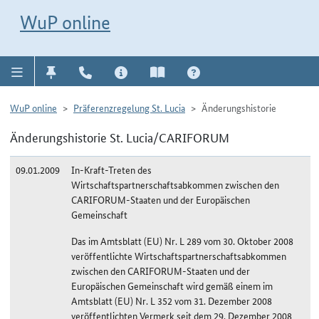
Direkt zur Navigation für Kontakt, Impressum, Aktuelles, Hilfe und FAQ
WuP-Navigation öffnen
Direkt zum Inhalt
WuP online
WuP online
Präferenzregelung St. Lucia
Änderungshistorie
Änderungshistorie St. Lucia/CARIFORUM
09.01.2009
In-Kraft-Treten des
Wirtschaftspartnerschaftsabkommen zwischen den
CARIFORUM-Staaten und der Europäischen
Gemeinschaft
Das im Amtsblatt (EU) Nr. L 289 vom 30. Oktober 2008
veröffentlichte Wirtschaftspartnerschaftsabkommen
zwischen den CARIFORUM-Staaten und der
Europäischen Gemeinschaft wird gemäß einem im
Amtsblatt (EU) Nr. L 352 vom 31. Dezember 2008
veröffentlichten Vermerk seit dem 29. Dezember 2008