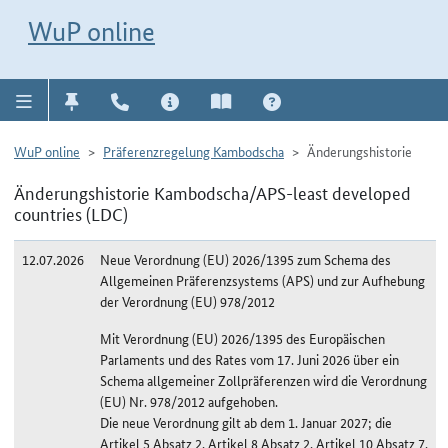
Direkt zur Navigation für Kontakt, Impressum, Aktuelles, Hilfe und FAQ
WuP-Navigation öffnen
Direkt zum Inhalt
WuP online
WuP online
Präferenzregelung Kambodscha
Änderungshistorie
Änderungshistorie Kambodscha/APS-least developed
countries (LDC)
12.07.2026
Neue Verordnung (EU) 2026/1395 zum Schema des
Allgemeinen Präferenzsystems (APS) und zur Aufhebung
der Verordnung (EU) 978/2012
Mit Verordnung (EU) 2026/1395 des Europäischen
Parlaments und des Rates vom 17. Juni 2026 über ein
Schema allgemeiner Zollpräferenzen wird die Verordnung
(EU) Nr. 978/2012 aufgehoben.
Die neue Verordnung gilt ab dem 1. Januar 2027; die
Artikel 5 Absatz 2, Artikel 8 Absatz 2, Artikel 10 Absatz 7,