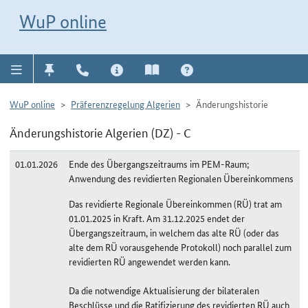
Direkt zur Navigation für Kontakt, Impressum, Aktuelles, Hilfe und FAQ
WuP-Navigation öffnen
Direkt zum Inhalt
WuP online
WuP online
Präferenzregelung Algerien
Änderungshistorie
Änderungshistorie Algerien (DZ) - C
01.01.2026
Ende des Übergangszeitraums im PEM-Raum;
Anwendung des revidierten Regionalen Übereinkommens
Das revidierte Regionale Übereinkommen (RÜ) trat am
01.01.2025 in Kraft. Am 31.12.2025 endet der
Übergangszeitraum, in welchem das alte RÜ (oder das
alte dem RÜ vorausgehende Protokoll) noch parallel zum
revidierten RÜ angewendet werden kann.
Da die notwendige Aktualisierung der bilateralen
Beschlüsse und die Ratifizierung des revidierten RÜ auch