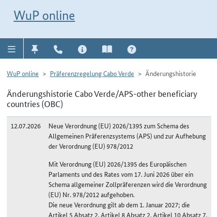
Direkt zur Navigation für Kontakt, Impressum, Aktuelles, Hilfe und FAQ
WuP-Navigation öffnen
Direkt zum Inhalt
WuP online
WuP online
Präferenzregelung Cabo Verde
Änderungshistorie
Änderungshistorie Cabo Verde/APS-other beneficiary
countries (OBC)
12.07.2026
Neue Verordnung (EU) 2026/1395 zum Schema des
Allgemeinen Präferenzsystems (APS) und zur Aufhebung
der Verordnung (EU) 978/2012
Mit Verordnung (EU) 2026/1395 des Europäischen
Parlaments und des Rates vom 17. Juni 2026 über ein
Schema allgemeiner Zollpräferenzen wird die Verordnung
(EU) Nr. 978/2012 aufgehoben.
Die neue Verordnung gilt ab dem 1. Januar 2027; die
Artikel 5 Absatz 2, Artikel 8 Absatz 2, Artikel 10 Absatz 7,