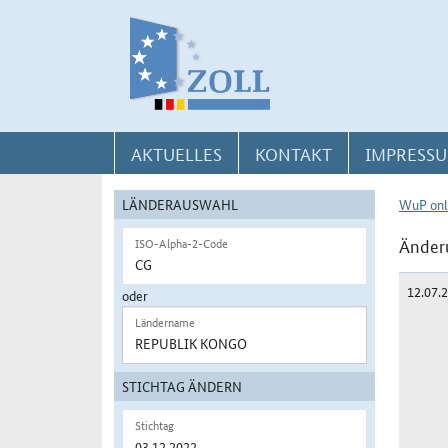
Direkt zur Navigation für Kontakt, Impressum, Aktuelles, Hilfe und FAQ
Direkt zur Länderauswahl und WuP-Navigation
Direkt zum Inhalt
AKTUELLES
KONTAKT
IMPRESSU
LÄNDERAUSWAHL
WuP onl
Änderu
ISO-Alpha-2-Code
12.07.
oder
Ländername
STICHTAG ÄNDERN
Stichtag