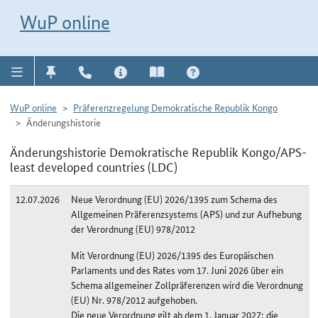
Direkt zur Navigation für Kontakt, Impressum, Aktuelles, Hilfe und FAQ
WuP-Navigation öffnen
Direkt zum Inhalt
WuP online
WuP online
Präferenzregelung Demokratische Republik Kongo
Änderungshistorie
Änderungshistorie Demokratische Republik Kongo/APS-
least developed countries (LDC)
12.07.2026
Neue Verordnung (EU) 2026/1395 zum Schema des
Allgemeinen Präferenzsystems (APS) und zur Aufhebung
der Verordnung (EU) 978/2012
Mit Verordnung (EU) 2026/1395 des Europäischen
Parlaments und des Rates vom 17. Juni 2026 über ein
Schema allgemeiner Zollpräferenzen wird die Verordnung
(EU) Nr. 978/2012 aufgehoben.
Die neue Verordnung gilt ab dem 1. Januar 2027; die