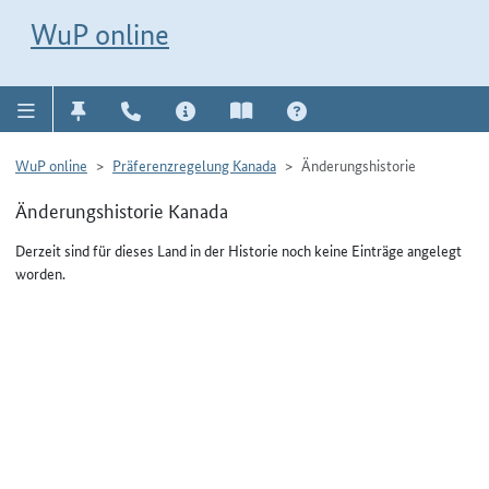
Direkt zur Navigation für Kontakt, Impressum, Aktuelles, Hilfe und FAQ
WuP-Navigation öffnen
Direkt zum Inhalt
WuP online
WuP online
Präferenzregelung Kanada
Änderungshistorie
Änderungshistorie Kanada
Derzeit sind für dieses Land in der Historie noch keine Einträge angelegt
worden.