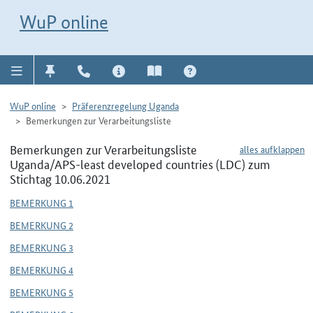
Direkt zur Navigation für Kontakt, Impressum, Aktuelles, Hilfe und FAQ
WuP-Navigation öffnen
Direkt zum Inhalt
WuP online
WuP online
Präferenzregelung Uganda
Bemerkungen zur Verarbeitungsliste
Bemerkungen zur Verarbeitungsliste
alles aufklappen
Uganda/APS-least developed countries (LDC) zum
Stichtag 10.06.2021
BEMERKUNG 1
BEMERKUNG 2
BEMERKUNG 3
BEMERKUNG 4
BEMERKUNG 5