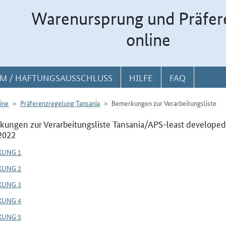
Warenursprung und Präfer
online
M / HAFTUNGSAUSSCHLUSS
HILFE
FAQ
ine
Präferenzregelung Tansania
Bemerkungen zur Verarbeitungsliste
ungen zur Verarbeitungsliste Tansania/APS-least developed
2022
KUNG 1
KUNG 2
KUNG 3
KUNG 4
KUNG 5