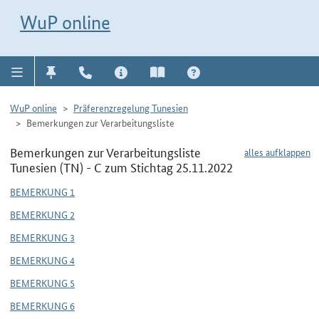
Direkt zur Navigation für Kontakt, Impressum, Aktuelles, Hilfe und FAQ
WuP-Navigation öffnen
Direkt zum Inhalt
WuP online
WuP online
Präferenzregelung Tunesien
Bemerkungen zur Verarbeitungsliste
Bemerkungen zur Verarbeitungsliste
alles aufklappen
Tunesien (TN) - C zum Stichtag 25.11.2022
BEMERKUNG 1
BEMERKUNG 2
BEMERKUNG 3
BEMERKUNG 4
BEMERKUNG 5
BEMERKUNG 6