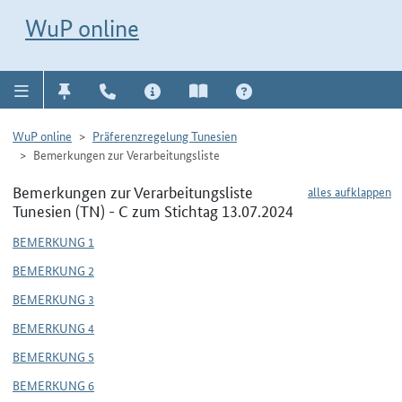
Direkt zur Navigation für Kontakt, Impressum, Aktuelles, Hilfe und FAQ
WuP-Navigation öffnen
Direkt zum Inhalt
WuP online
WuP online
Präferenzregelung Tunesien
Bemerkungen zur Verarbeitungsliste
Bemerkungen zur Verarbeitungsliste
alles aufklappen
Tunesien (TN) - C zum Stichtag 13.07.2024
BEMERKUNG 1
BEMERKUNG 2
BEMERKUNG 3
BEMERKUNG 4
BEMERKUNG 5
BEMERKUNG 6