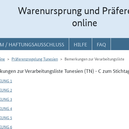
Warenursprung und Präfer
online
M / HAFTUNGSAUSSCHLUSS
HILFE
FAQ
ine
Präferenzregelung Tunesien
Bemerkungen zur Verarbeitungsliste
ungen zur Verarbeitungsliste Tunesien (TN) - C zum Stichta
KUNG 1
KUNG 2
KUNG 3
KUNG 4
KUNG 5
KUNG 6