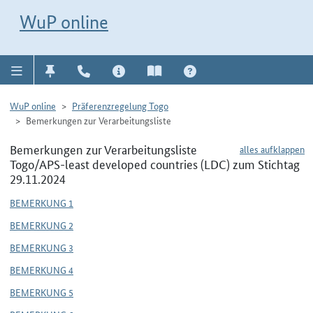
Direkt zur Navigation für Kontakt, Impressum, Aktuelles, Hilfe und FAQ
WuP-Navigation öffnen
Direkt zum Inhalt
WuP online
WuP online
Präferenzregelung Togo
Bemerkungen zur Verarbeitungsliste
Bemerkungen zur Verarbeitungsliste
alles aufklappen
Togo/APS-least developed countries (LDC) zum Stichtag
29.11.2024
BEMERKUNG 1
BEMERKUNG 2
BEMERKUNG 3
BEMERKUNG 4
BEMERKUNG 5