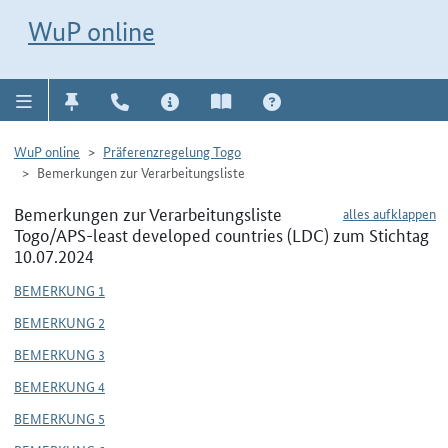
Direkt zur Navigation für Kontakt, Impressum, Aktuelles, Hilfe und FAQ
WuP-Navigation öffnen
Direkt zum Inhalt
WuP online
WuP online
Präferenzregelung Togo
Bemerkungen zur Verarbeitungsliste
Bemerkungen zur Verarbeitungsliste
alles aufklappen
Togo/APS-least developed countries (LDC) zum Stichtag
10.07.2024
BEMERKUNG 1
BEMERKUNG 2
BEMERKUNG 3
BEMERKUNG 4
BEMERKUNG 5