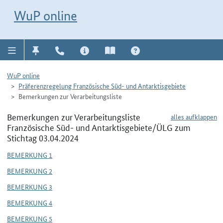
Direkt zur Navigation für Kontakt, Impressum, Aktuelles, Hilfe und FAQ
WuP-Navigation öffnen
Direkt zum Inhalt
WuP online
WuP online
Präferenzregelung Französische Süd- und Antarktisgebiete
Bemerkungen zur Verarbeitungsliste
Bemerkungen zur Verarbeitungsliste
alles aufklappen
Französische Süd- und Antarktisgebiete/ÜLG zum
Stichtag 03.04.2024
BEMERKUNG 1
BEMERKUNG 2
BEMERKUNG 3
BEMERKUNG 4
BEMERKUNG 5