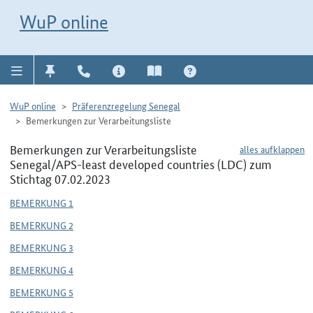
Direkt zur Navigation für Kontakt, Impressum, Aktuelles, Hilfe und FAQ
WuP-Navigation öffnen
Direkt zum Inhalt
WuP online
WuP online
Präferenzregelung Senegal
Bemerkungen zur Verarbeitungsliste
Bemerkungen zur Verarbeitungsliste
alles aufklappen
Senegal/APS-least developed countries (LDC) zum
Stichtag 07.02.2023
BEMERKUNG 1
BEMERKUNG 2
BEMERKUNG 3
BEMERKUNG 4
BEMERKUNG 5