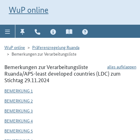
Direkt zur Navigation für Kontakt, Impressum, Aktuelles, Hilfe und FAQ
WuP-Navigation öffnen
Direkt zum Inhalt
WuP online
WuP online
Präferenzregelung Ruanda
Bemerkungen zur Verarbeitungsliste
Bemerkungen zur Verarbeitungsliste
alles aufklappen
Ruanda/APS-least developed countries (LDC) zum
Stichtag 29.11.2024
BEMERKUNG 1
BEMERKUNG 2
BEMERKUNG 3
BEMERKUNG 4
BEMERKUNG 5