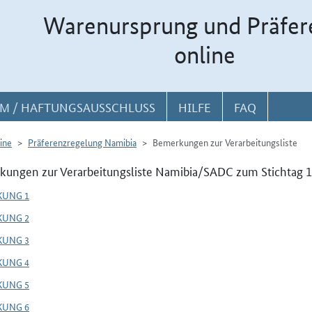
Warenursprung und Präfer
online
M / HAFTUNGSAUSSCHLUSS
HILFE
FAQ
ine
Präferenzregelung Namibia
Bemerkungen zur Verarbeitungsliste
ungen zur Verarbeitungsliste Namibia/SADC zum Stichtag 1
KUNG 1
KUNG 2
KUNG 3
KUNG 4
KUNG 5
KUNG 6