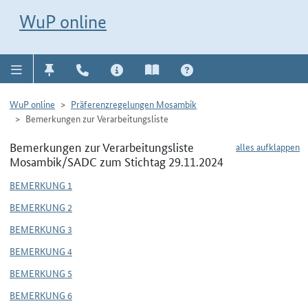
Direkt zur Navigation für Kontakt, Impressum, Aktuelles, Hilfe und FAQ
WuP-Navigation öffnen
Direkt zum Inhalt
WuP online
WuP online
Präferenzregelungen Mosambik
Bemerkungen zur Verarbeitungsliste
Bemerkungen zur Verarbeitungsliste
alles aufklappen
Mosambik/SADC zum Stichtag 29.11.2024
BEMERKUNG 1
BEMERKUNG 2
BEMERKUNG 3
BEMERKUNG 4
BEMERKUNG 5
BEMERKUNG 6