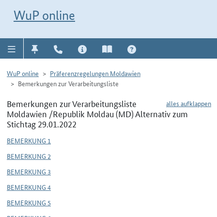
Direkt zur Navigation für Kontakt, Impressum, Aktuelles, Hilfe und FAQ
WuP-Navigation öffnen
Direkt zum Inhalt
WuP online
WuP online
Präferenzregelungen Moldawien
Bemerkungen zur Verarbeitungsliste
Bemerkungen zur Verarbeitungsliste
alles aufklappen
Moldawien /Republik Moldau (MD) Alternativ zum
Stichtag 29.01.2022
BEMERKUNG 1
BEMERKUNG 2
BEMERKUNG 3
BEMERKUNG 4
BEMERKUNG 5