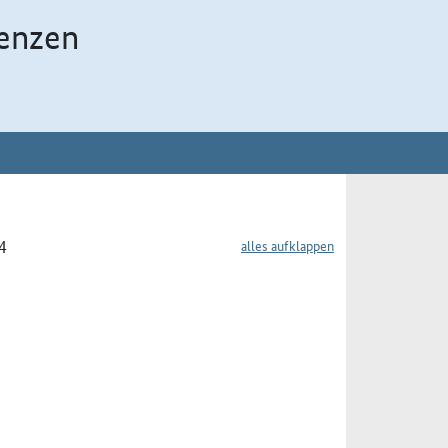
enzen
4
alles aufklappen