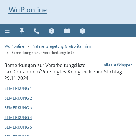
Direkt zur Navigation für Kontakt, Impressum, Aktuelles, Hilfe und FAQ
WuP-Navigation öffnen
Direkt zum Inhalt
WuP online
WuP online
Präferenzregelung Großbritannien
Bemerkungen zur Verarbeitungsliste
Bemerkungen zur Verarbeitungsliste
alles aufklappen
Großbritannien/Vereinigtes Königreich zum Stichtag
29.11.2024
BEMERKUNG 1
BEMERKUNG 2
BEMERKUNG 3
BEMERKUNG 4
BEMERKUNG 5