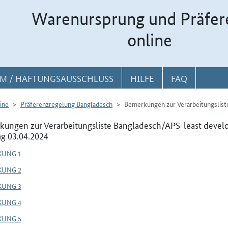
Warenursprung und Präfer
online
M / HAFTUNGSAUSSCHLUSS
HILFE
FAQ
ine
Präferenzregelung Bangladesch
Bemerkungen zur Verarbeitungslist
ungen zur Verarbeitungsliste Bangladesch/APS-least devel
ag 03.04.2024
KUNG 1
KUNG 2
KUNG 3
KUNG 4
KUNG 5