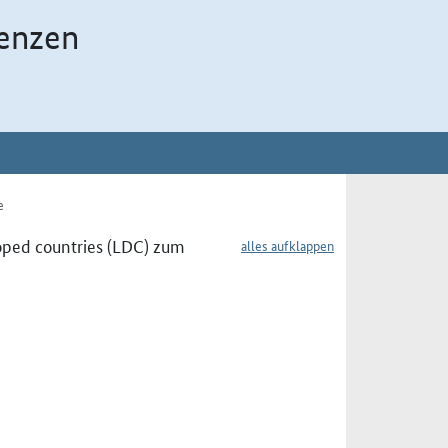
enzen
e
oped countries (LDC) zum
alles aufklappen