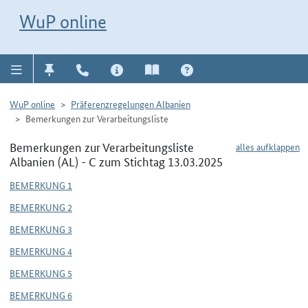
Direkt zur Navigation für Kontakt, Impressum, Aktuelles, Hilfe und FAQ
WuP-Navigation öffnen
Direkt zum Inhalt
WuP online
WuP online
Präferenzregelungen Albanien
Bemerkungen zur Verarbeitungsliste
Bemerkungen zur Verarbeitungsliste
alles aufklappen
Albanien (AL) - C zum Stichtag 13.03.2025
BEMERKUNG 1
BEMERKUNG 2
BEMERKUNG 3
BEMERKUNG 4
BEMERKUNG 5
BEMERKUNG 6