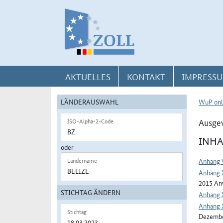
Direkt zur Navigation für Kontakt, Impressum, Aktuelles, Hilfe und FAQ
Direkt zur Länderauswahl und WuP-Navigation
Direkt zum Inhalt
AKTUELLES
KONTAKT
IMPRESSU
LÄNDERAUSWAHL
WuP onl
Ausgew
ISO-Alpha-2-Code
INHA
oder
Anhang 
Ländername
Anhang 
2015 Anw
STICHTAG ÄNDERN
Anhang 
Anhang 
Stichtag
Dezembe