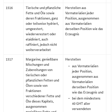
1516
Tierische und pflanzliche
Herstellen aus
Fette und Öle sowie
Vormaterialien jeder
deren Fraktionen, ganz
Position, ausgenommen
oder teilweise hydriert,
aus Vormaterialien
umgeestert,
derselben Position wie das
wiederverestert oder
Erzeugnis
elaidiniert, auch
raffiniert, jedoch nicht
weiterverarbeitet
1517
Margarine; genießbare
Herstellen
Mischungen und
aus Vormaterialien
Zubereitungen von
jeder Position,
tierischen oder
ausgenommen aus
pflanzlichen Fetten und
Vormaterialien
Ölen sowie von
derselben Position
Fraktionen
wie das Erzeugnis und
verschiedener Fette und
bei dem mindestens
Öle dieses Kapitels,
40 GHT aller
ausgenommen
verwendeten
genießbare Fette und