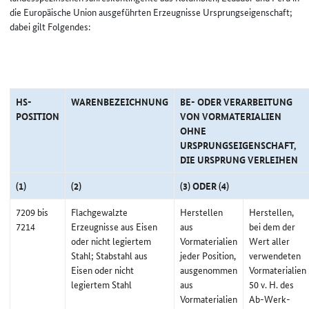
die Europäische Union ausgeführten Erzeugnisse Ursprungseigenschaft;
dabei gilt Folgendes:
HS-
WARENBEZEICHNUNG
BE- ODER VERARBEITUNG
POSITION
VON VORMATERIALIEN
OHNE
URSPRUNGSEIGENSCHAFT,
DIE URSPRUNG VERLEIHEN
(1)
(2)
(3) ODER (4)
7209 bis
Flachgewalzte
Herstellen
Herstellen,
7214
Erzeugnisse aus Eisen
aus
bei dem der
oder nicht legiertem
Vormaterialien
Wert aller
Stahl; Stabstahl aus
jeder Position,
verwendeten
Eisen oder nicht
ausgenommen
Vormaterialien
legiertem Stahl
aus
50 v. H. des
Vormaterialien
Ab-Werk-