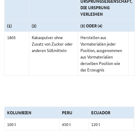
URSPRUNGSEIGENSCHAFT,
DIE URSPRUNG
VERLEIHEN
(1)
(2)
(3) ODER (4)
1805
Kakaopulver ohne
Herstellen aus
Zusatz von Zucker oder
Vormaterialien jeder
anderen Süßmitteln
Position, ausgenommen
aus Vormaterialien
derselben Position wie
das Erzeugnis
KOLUMBIEN
PERU
ECUADOR
100 t
450 t
120 t