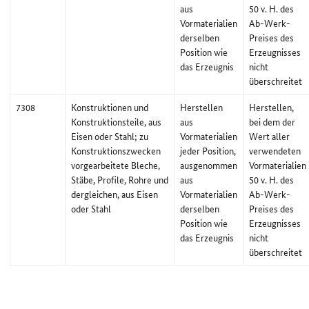
aus
50 v. H. des
Vormaterialien
Ab-Werk-
derselben
Preises des
Position wie
Erzeugnisses
das Erzeugnis
nicht
überschreitet
7308
Konstruktionen und
Herstellen
Herstellen,
Konstruktionsteile, aus
aus
bei dem der
Eisen oder Stahl; zu
Vormaterialien
Wert aller
Konstruktionszwecken
jeder Position,
verwendeten
vorgearbeitete Bleche,
ausgenommen
Vormaterialien
Stäbe, Profile, Rohre und
aus
50 v. H. des
dergleichen, aus Eisen
Vormaterialien
Ab-Werk-
oder Stahl
derselben
Preises des
Position wie
Erzeugnisses
das Erzeugnis
nicht
überschreitet