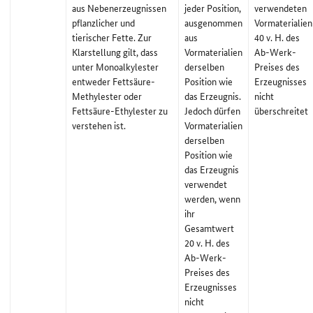
aus Nebenerzeugnissen
jeder Position,
verwendeten
pflanzlicher und
ausgenommen
Vormaterialien
tierischer Fette. Zur
aus
40 v. H. des
Klarstellung gilt, dass
Vormaterialien
Ab-Werk-
unter Monoalkylester
derselben
Preises des
entweder Fettsäure-
Position wie
Erzeugnisses
Methylester oder
das Erzeugnis.
nicht
Fettsäure-Ethylester zu
Jedoch dürfen
überschreitet
verstehen ist.
Vormaterialien
derselben
Position wie
das Erzeugnis
verwendet
werden, wenn
ihr
Gesamtwert
20 v. H. des
Ab-Werk-
Preises des
Erzeugnisses
nicht