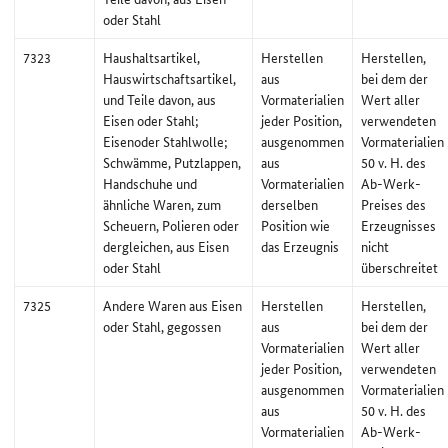
oder Stahl
7323
Haushaltsartikel,
Herstellen
Herstellen,
Hauswirtschaftsartikel,
aus
bei dem der
und Teile davon, aus
Vormaterialien
Wert aller
Eisen oder Stahl;
jeder Position,
verwendeten
Eisenoder Stahlwolle;
ausgenommen
Vormaterialien
Schwämme, Putzlappen,
aus
50 v. H. des
Handschuhe und
Vormaterialien
Ab-Werk-
ähnliche Waren, zum
derselben
Preises des
Scheuern, Polieren oder
Position wie
Erzeugnisses
dergleichen, aus Eisen
das Erzeugnis
nicht
oder Stahl
überschreitet
7325
Andere Waren aus Eisen
Herstellen
Herstellen,
oder Stahl, gegossen
aus
bei dem der
Vormaterialien
Wert aller
jeder Position,
verwendeten
ausgenommen
Vormaterialien
aus
50 v. H. des
Vormaterialien
Ab-Werk-