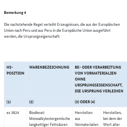
Bemerkung 4
Die nachstehende Regel verleiht Erzeugnissen, die aus der Europäischen
Union nach Peru und aus Peru in die Europäische Union ausgeführt
werden, die Ursprungseigenschaft:
HS-
WARENBEZEICHNUNG
BE- ODER VERARBEITUNG
POSITION
VON VORMATERIALIEN
OHNE
URSPRUNGSEIGENSCHAFT,
DIE URSPRUNG VERLEIHEN
(1)
(2)
(3) ODER (4)
ex 3824
Biodiesel:
Herstellen
Herstellen,
Monoalkylestergemische
aus
bei dem der
langkettiger Fettsäuren
Vormaterialien
Wert aller