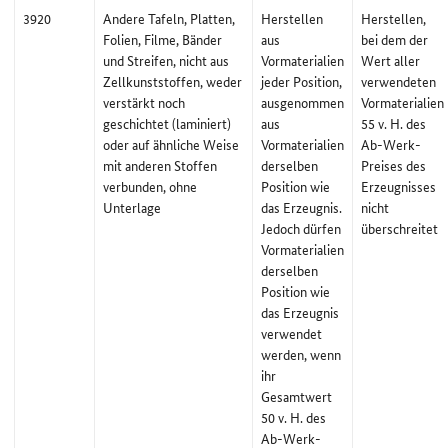
3920
Andere Tafeln, Platten,
Herstellen
Herstellen,
Folien, Filme, Bänder
aus
bei dem der
und Streifen, nicht aus
Vormaterialien
Wert aller
Zellkunststoffen, weder
jeder Position,
verwendeten
verstärkt noch
ausgenommen
Vormaterialien
geschichtet (laminiert)
aus
55 v. H. des
oder auf ähnliche Weise
Vormaterialien
Ab-Werk-
mit anderen Stoffen
derselben
Preises des
verbunden, ohne
Position wie
Erzeugnisses
Unterlage
das Erzeugnis.
nicht
Jedoch dürfen
überschreitet
Vormaterialien
derselben
Position wie
das Erzeugnis
verwendet
werden, wenn
ihr
Gesamtwert
50 v. H. des
Ab-Werk-