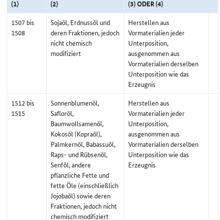
(1)
(2)
(3) ODER (4)
1507 bis
Sojaöl, Erdnussöl und
Herstellen aus
1508
deren Fraktionen, jedoch
Vormaterialien jeder
nicht chemisch
Unterposition,
modifiziert
ausgenommen aus
Vormaterialien derselben
Unterposition wie das
Erzeugnis
1512 bis
Sonnenblumenöl,
Herstellen aus
1515
Safloröl,
Vormaterialien jeder
Baumwollsamenöl,
Unterposition,
Kokosöl (Kopraöl),
ausgenommen aus
Palmkernöl, Babassuöl,
Vormaterialien derselben
Raps- und Rübsenöl,
Unterposition wie das
Senföl, andere
Erzeugnis
pflanzliche Fette und
fette Öle (einschließlich
Jojobaöl) sowie deren
Fraktionen, jedoch nicht
chemisch modifiziert