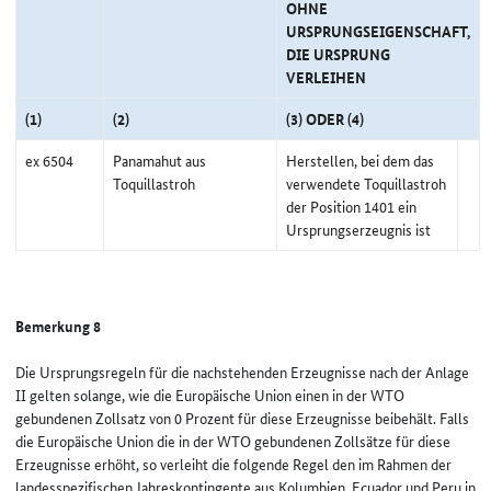
OHNE
URSPRUNGSEIGENSCHAFT,
DIE URSPRUNG
VERLEIHEN
(1)
(2)
(3) ODER (4)
ex 6504
Panamahut aus
Herstellen, bei dem das
Toquillastroh
verwendete Toquillastroh
der Position 1401 ein
Ursprungserzeugnis ist
Bemerkung 8
Die Ursprungsregeln für die nachstehenden Erzeugnisse nach der Anlage
II gelten solange, wie die Europäische Union einen in der WTO
gebundenen Zollsatz von 0 Prozent für diese Erzeugnisse beibehält. Falls
die Europäische Union die in der WTO gebundenen Zollsätze für diese
Erzeugnisse erhöht, so verleiht die folgende Regel den im Rahmen der
landesspezifischen Jahreskontingente aus Kolumbien, Ecuador und Peru in