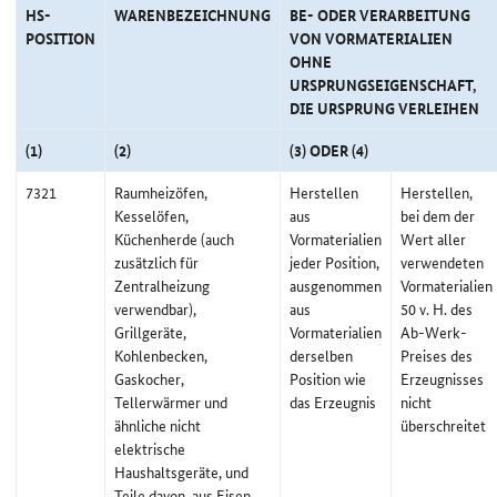
HS-
WARENBEZEICHNUNG
BE- ODER VERARBEITUNG
POSITION
VON VORMATERIALIEN
OHNE
URSPRUNGSEIGENSCHAFT,
DIE URSPRUNG VERLEIHEN
(1)
(2)
(3) ODER (4)
7321
Raumheizöfen,
Herstellen
Herstellen,
Kesselöfen,
aus
bei dem der
Küchenherde (auch
Vormaterialien
Wert aller
zusätzlich für
jeder Position,
verwendeten
Zentralheizung
ausgenommen
Vormaterialien
verwendbar),
aus
50 v. H. des
Grillgeräte,
Vormaterialien
Ab-Werk-
Kohlenbecken,
derselben
Preises des
Gaskocher,
Position wie
Erzeugnisses
Tellerwärmer und
das Erzeugnis
nicht
ähnliche nicht
überschreitet
elektrische
Haushaltsgeräte, und
Teile davon, aus Eisen