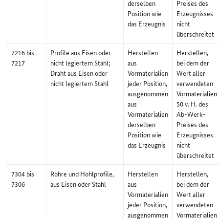
derselben
Preises des
Position wie
Erzeugnisses
das Erzeugnis
nicht
überschreitet
7216 bis
Profile aus Eisen oder
Herstellen
Herstellen,
7217
nicht legiertem Stahl;
aus
bei dem der
Draht aus Eisen oder
Vormaterialien
Wert aller
nicht legiertem Stahl
jeder Position,
verwendeten
ausgenommen
Vormaterialien
aus
50 v. H. des
Vormaterialien
Ab-Werk-
derselben
Preises des
Position wie
Erzeugnisses
das Erzeugnis
nicht
überschreitet
7304 bis
Rohre und Hohlprofile,
Herstellen
Herstellen,
7306
aus Eisen oder Stahl
aus
bei dem der
Vormaterialien
Wert aller
jeder Position,
verwendeten
ausgenommen
Vormaterialien