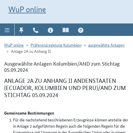
Direkt zur Navigation für Kontakt, Impressum, Aktuelles, Hilfe und FAQ
WuP-Navigation öffnen
Direkt zum Inhalt
WuP online
WuP online
Präferenzregelung Kolumbien
ausgewählte Anlagen
Anlage 2A zu Anhang II
Ausgewählte Anlagen Kolumbien/AND zum Stichtag
05.09.2024
ANLAGE 2A ZU ANHANG II ANDENSTAATEN
(ECUADOR, KOLUMBIEN UND PERU)/AND ZUM
STICHTAG 05.09.2024
Gemeinsame Bestimmungen
Für die nachstehend beschriebenen Erzeugnisse können anstelle der
in Anlage 2 aufgeführten Regeln auch die folgenden Regeln für die
Erzeugnisse mit Ursprung in der Europäischen Union oder in einem