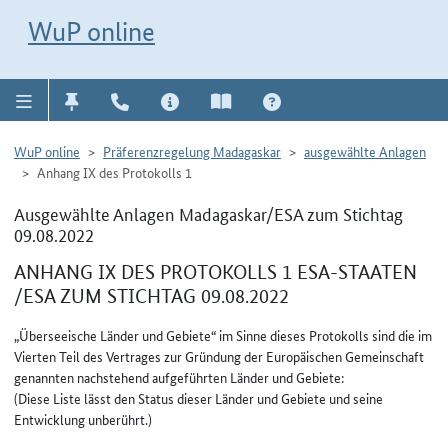
Direkt zur Navigation für Kontakt, Impressum, Aktuelles, Hilfe und FAQ
WuP-Navigation öffnen
Direkt zum Inhalt
WuP online
WuP online
Präferenzregelung Madagaskar
ausgewählte Anlagen
Anhang IX des Protokolls 1
Ausgewählte Anlagen Madagaskar/ESA zum Stichtag
09.08.2022
ANHANG IX DES PROTOKOLLS 1 ESA-STAATEN
/ESA ZUM STICHTAG 09.08.2022
„Überseeische Länder und Gebiete“ im Sinne dieses Protokolls sind die im
Vierten Teil des Vertrages zur Gründung der Europäischen Gemeinschaft
genannten nachstehend aufgeführten Länder und Gebiete:
(Diese Liste lässt den Status dieser Länder und Gebiete und seine
Entwicklung unberührt.)