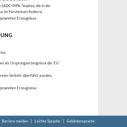
en SADC-WPA-Staaten, die in der
tus im Fürstentum Andorra.
 genannten Erzeugnisse.
RUNG
rino
en als Ursprungserzeugnisse der EU
freien Verkehr überführt wurden,
 genannten Erzeugnisse.
Barriere melden
Leichte Sprache
Gebärdensprache