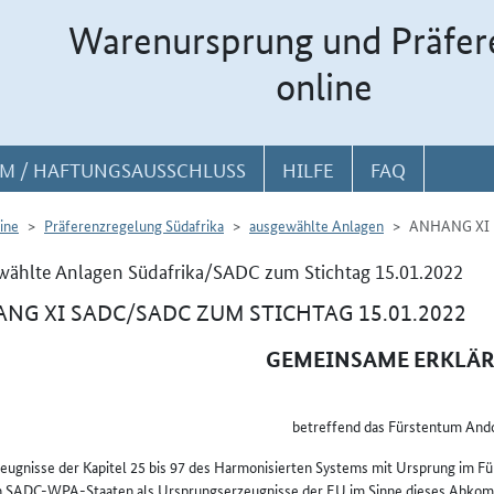
Warenursprung und Präfer
online
M / HAFTUNGSAUSSCHLUSS
HILFE
FAQ
ine
Präferenzregelung Südafrika
ausgewählte Anlagen
ANHANG XI
ählte Anlagen Südafrika/SADC zum Stichtag 15.01.2022
NG XI SADC/SADC ZUM STICHTAG 15.01.2022
GEMEINSAME ERKLÄ
betreffend das Fürstentum And
eugnisse der Kapitel 25 bis 97 des Harmonisierten Systems mit Ursprung im 
 SADC-WPA-Staaten als Ursprungserzeugnisse der EU im Sinne dieses Abkom