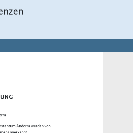
enzen
RUNG
orra
Fürstentum Andorra werden von
mens anerkannt.